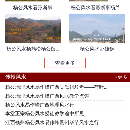
杨公风水看形断事
杨公风水看形断事葫芦...
关于我们
风水名著
最新动态
杨公风水杨筠松杨公留...
杨公风水卧雄狮
传授内容
查看更多
弟子感言
传授风水
>更多
江西风水
杨公地理风水易作峰广西吴氏祖坟考——荷叶...
杨公地理风水易作峰广西风水教学点评
阴宅风水
杨公风水易作峰广西地理风水行
本堂正宗杨公风水授徒教学途中所见
周易术数
江西赣州杨公风水易作峰贵州毕节风水之行
原创风水