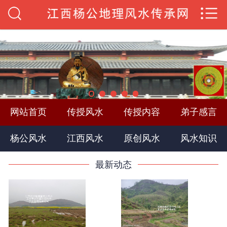
×
首页
传授风水
杨公风水
罗盘风水
网站首页
传授风水
传授内容
弟子感言
风水知识
杨公风水
江西风水
原创风水
风水知识
阳宅风水
最新动态
日课择日
四柱八字
图片新闻