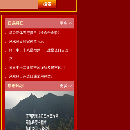
日课择日
更多>>
杨公正体五行择日《造命千金歌》
风水择日时家神煞宜忌
择日中二十八星宿并十二建星值日吉凶
及...
择日中十二建星吉凶详解及择吉运用
风水择日评选日课常用种类2
原创风水
更多>>