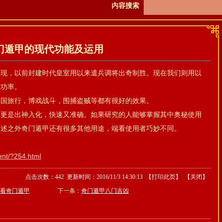
内容搜索
门遁甲的现代功能及运用
表现，以前封建时代皇室用以来遣兵调将出奇制胜。现在我们则用以
成功率。
出国旅行，博戏战斗，围捕盗贼等都有很好的效果。
情更是出神入化，快速又准确。如果研究的人能够掌握其中奥秘使用
叙述之外奇门遁甲还有很多其他用途，端看使用者巧妙不同。
ent/?254.html
点击次数：
442
更新时间：2016/11/3 14:30:13 【
打印此页
】 【
关闭
】
看奇门遁甲
下一条：
奇门遁甲八门吉凶