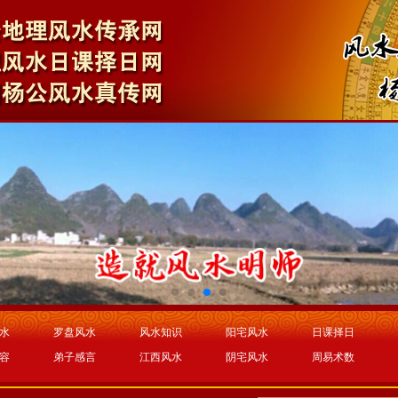
水
罗盘风水
风水知识
阳宅风水
日课择日
容
弟子感言
江西风水
阴宅风水
周易术数