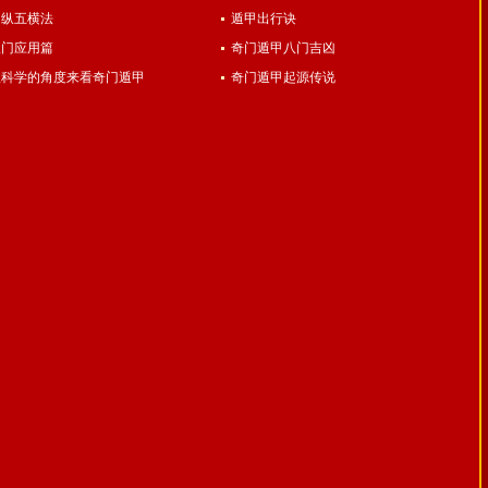
四纵五横法
遁甲出行诀
八门应用篇
奇门遁甲八门吉凶
从科学的角度来看奇门遁甲
奇门遁甲起源传说