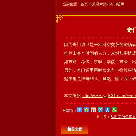
当前位置：
首页
>
周易术数
>
奇门遁甲
奇
因为奇门遁甲是一种时空交替的磁场
推算出某个时间的吉方，来增加事情
如求财，考试，求职，索债，求医，
另外，奇门遁甲用时盘来占卜推算事
起来那是神奇非凡。当然，除了以上
本文链接:
http://www.ygfs31.com/cont
分享到：
上一条：
从科学的角度来
相关文章