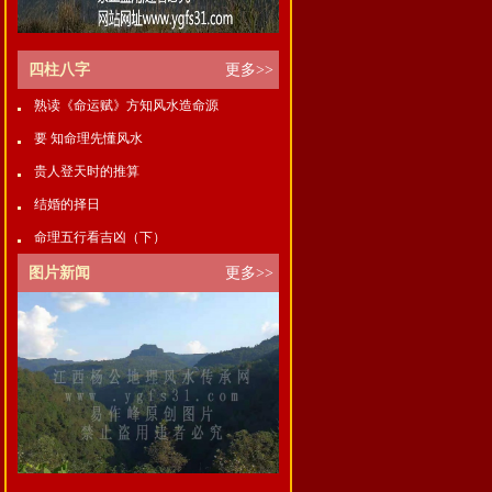
四柱八字
更多>>
熟读《命运赋》方知风水造命源
要 知命理先懂风水
贵人登天时的推算
结婚的择日
命理五行看吉凶（下）
图片新闻
更多>>