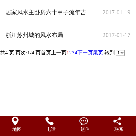
风水名著
居家风水主卧房六十甲子流年吉方详解大全
2017-01-19
最新动态
浙江苏州城的风水布局
2017-01-17
传授内容
共4 页 页次:1/4 页
首页
上一页
1
2
3
4
下一页
尾页
转到
弟子感言
地图
电话
短信
联系