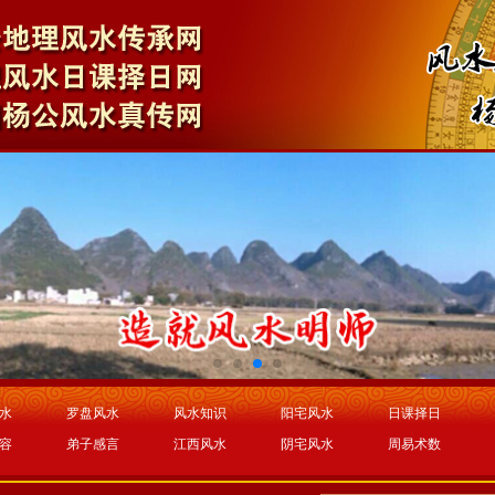
水
罗盘风水
风水知识
阳宅风水
日课择日
容
弟子感言
江西风水
阴宅风水
周易术数