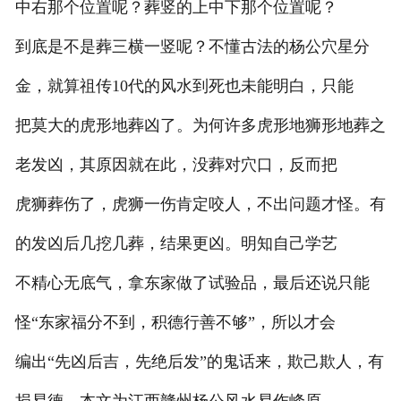
中右那个位置呢？葬竖的上中下那个位置呢？
到底是不是葬三横一竖呢？不懂古法的杨公穴星分
金，就算祖传10代的风水到死也未能明白，只能
把莫大的虎形地葬凶了。为何许多虎形地狮形地葬之
老发凶，其原因就在此，没葬对穴口，反而把
虎狮葬伤了，虎狮一伤肯定咬人，不出问题才怪。有
的发凶后几挖几葬，结果更凶。明知自己学艺
不精心无底气，拿东家做了试验品，最后还说只能
怪“东家福分不到，积德行善不够”，所以才会
编出“先凶后吉，先绝后发”的鬼话来，欺己欺人，有