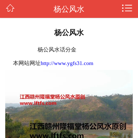
杨公风水
传授风水
杨公风水
杨公风水
罗盘风水
杨公风水话分金
风水知识
本网站网址
http://www.ygfs31.com
阳宅风水
日课择日
四柱八字
图片新闻
关于我们