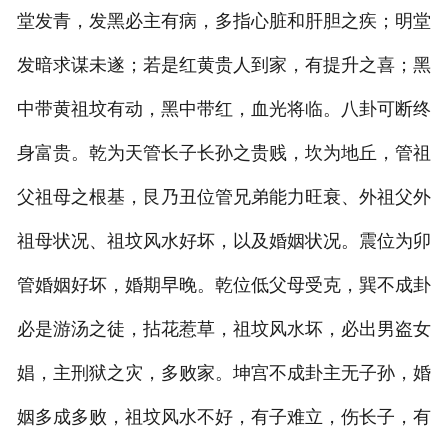
堂发青，发黑必主有病，多指心脏和肝胆之疾；明堂
风水名著
发暗求谋未遂；若是红黄贵人到家，有提升之喜；黑
最新动态
中带黄祖坟有动，黑中带红，血光将临。八卦可断终
传授内容
身富贵。乾为天管长子长孙之贵贱，坎为地丘，管祖
弟子感言
父祖母之根基，艮乃丑位管兄弟能力旺衰、外祖父外
祖母状况、祖坟风水好坏，以及婚姻状况。震位为卯
管婚姻好坏，婚期早晚。乾位低父母受克，巽不成卦
必是游汤之徒，拈花惹草，祖坟风水坏，必出男盗女
娼，主刑狱之灾，多败家。坤宫不成卦主无子孙，婚
姻多成多败，祖坟风水不好，有子难立，伤长子，有