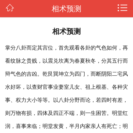
相术预测
传授风水
杨公风水
相术预测
罗盘风水
掌分八卦而定其宫位，首先观看各卦的气色如何，再
风水知识
看纹脉之贵贱，以震兑坎离为春夏秋冬，分其五行而
阳宅风水
辩气色的吉凶。乾艮巽坤立为四门，而断阴阳二宅风
日课择日
水好坏，以查财官事业妻室儿女、祖上根基、各种灾
四柱八字
事、权力大小等等。以八卦分野而论，若四时有差，
则万物有损，四体及四正不端，则一生困苦。明堂红
图片新闻
润，喜事来临；明堂发黄，半月内家亲人有死亡；明
关于我们