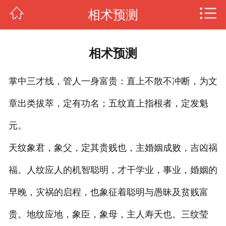
相术预测
传授风水
杨公风水
相术预测
罗盘风水
掌中三才线，管人一身富贵：直上不散不冲断，为文
风水知识
章出类拔萃，定有功名；五纹直上指根者，定发魁
阳宅风水
元。
日课择日
天纹象君，象父，定其贵贱也，主婚姻成败，吉凶祸
四柱八字
福。人纹应人的机智聪明，才干学业，事业，婚姻的
早晚，灾祸的启程，也象征着聪明与愚昧及贫贱富
图片新闻
贵。地纹应地，象臣，象母，主人寿夭也。三纹莹
关于我们