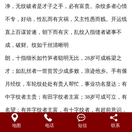
净，无纹破者是才子之手，必有富贵。杂纹多者心情
风水名著
不专，好动，性乱而有灾祸，又主性愚而贱。开运线
最新动态
直上百谋皆遂，朝下而有灾，乱纹入指缝者诸事不
传授内容
成，破财。纹如千丝清晰明
弟子感言
朗，十指细长如竹笋者聪明无比，28岁可成栋梁之
才；如乱丝者一世贫苦少成多败，浪迹他乡。手有偃
月经纹，车轮纹处处有贵人帮忙，事业功名显达；有
中字纹者主贵；有田字纹者主富；38岁可成可立，有
名望；有井字纹者主富，有十字纹者，有超前意识，
可成企业家、预言家、艺术家。大凡纹路再好，冲破
地图
电话
短信
联系